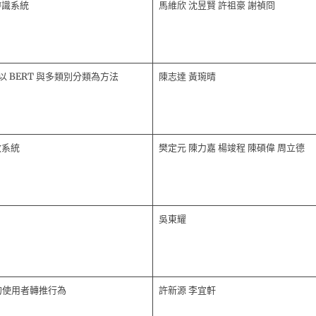
辨識系統
馬維欣 沈昱賢 許祖豪 謝禎冏
 BERT 與多類別分類為方法
陳志達 黃琬晴
放系統
樊定元 陳力嘉 楊竣程 陳碩偉 周立德
吳東耀
r 的使用者轉推行為
許新源 李宜軒