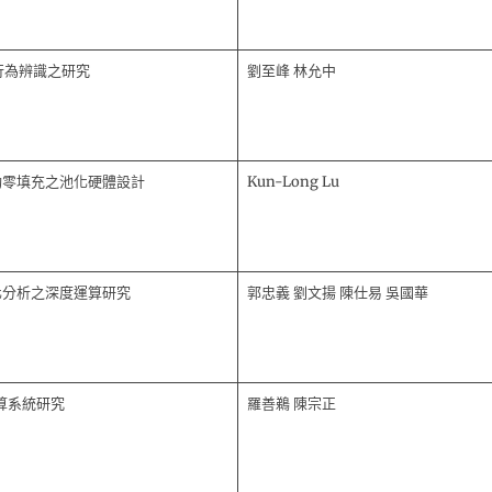
行為辨識之研究
劉至峰 林允中
動零填充之池化硬體設計
Kun-Long Lu
化分析之深度運算研究
郭忠義 劉文揚 陳仕易 吳國華
估算系統研究
羅善鵜 陳宗正