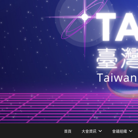
跳
至
主
要
內
容
首頁
大會資訊
會議組織