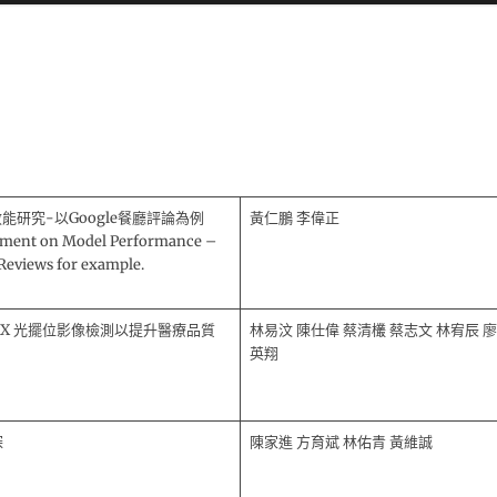
研究-以Google餐廳評論為例
黃仁鵬 李偉正
ment on Model Performance –
Reviews for example.
tV2之 X 光擺位影像檢測以提升醫療品質
林易汶 陳仕偉 蔡清欉 蔡志文 林宥辰 廖
英翔
探
陳家進 方育斌 林佑青 黃維誠