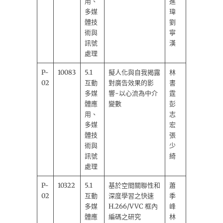
用、
進
多媒
瑋
體技
劉
術與
寧
訊號
漢
處理
P-
10083
5.1
擬人化與自我揭露
林
02
互動
對廣告效果的影
書
多媒
響-以心流為中介
霆
體應
變數
彭
用、
志
多媒
宏
體技
張
術與
少
訊號
綺
處理
P-
10322
5.1
基於空間關聯性和
蕭
02
互動
深度學習之快速
季
多媒
H.266/VVC 框內
峰
體應
編碼之研究
林