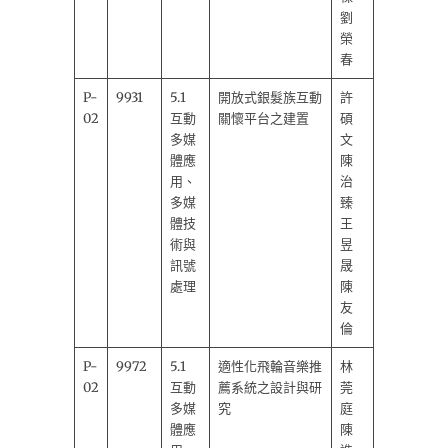
劉
榮
春
P-
9931
5.1
開放式銀髮族互動
許
02
互動
關懷平台之建置
碩
多媒
文
體應
陳
用、
治
多媒
臻
體技
王
術與
昱
訊號
晟
處理
陳
友
倫
P-
9972
5.1
適性化飛輪音樂推
林
02
互動
薦系統之設計與研
莞
多媒
究
庭
體應
陳