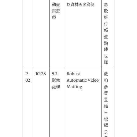
動畫
以森林火災為例
恩
與遊
歐
戲
妍
伶
賴
盈
勳
陳
世
曄
P-
10128
5.3
Robust
戴
02
影像
Automatic Video
鈞
處理
Matting
彥
黃
昱
維
王
竣
驛
余