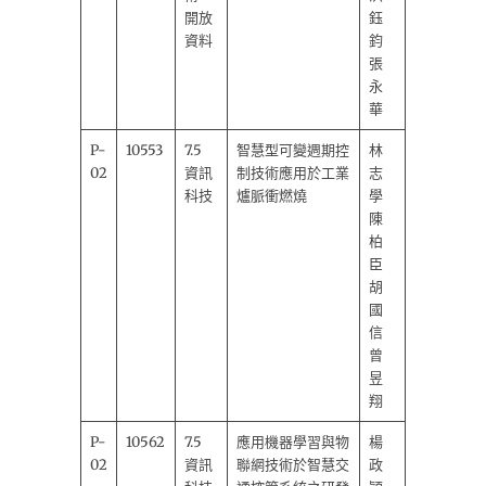
開放
鈺
資料
鈞
張
永
華
P-
10553
7.5
智慧型可變週期控
林
02
資訊
制技術應用於工業
志
科技
爐脈衝燃燒
學
陳
柏
臣
胡
國
信
曾
昱
翔
P-
10562
7.5
應用機器學習與物
楊
02
資訊
聯網技術於智慧交
政