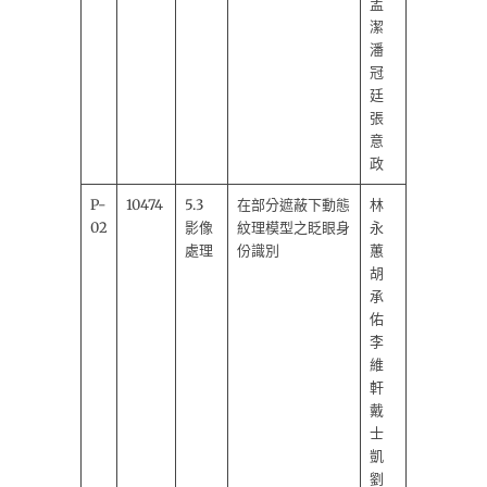
孟
潔
潘
冠
廷
張
意
政
P-
10474
5.3
在部分遮蔽下動態
林
02
影像
紋理模型之眨眼身
永
處理
份識別
蕙
胡
承
佑
李
維
軒
戴
士
凱
劉