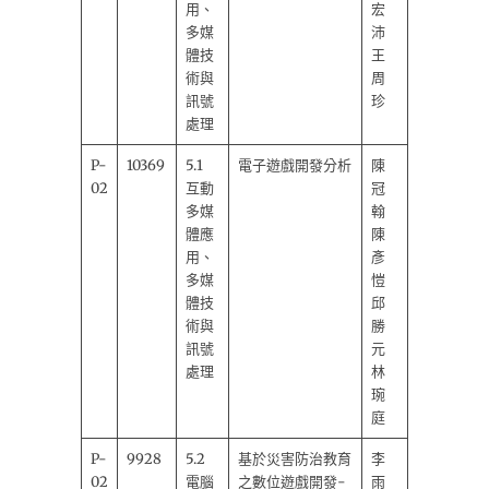
用、
宏
多媒
沛
體技
王
術與
周
訊號
珍
處理
P-
10369
5.1
電子遊戲開發分析
陳
02
互動
冠
多媒
翰
體應
陳
用、
彥
多媒
愷
體技
邱
術與
勝
訊號
元
處理
林
琬
庭
P-
9928
5.2
基於災害防治教育
李
02
電腦
之數位遊戲開發-
雨