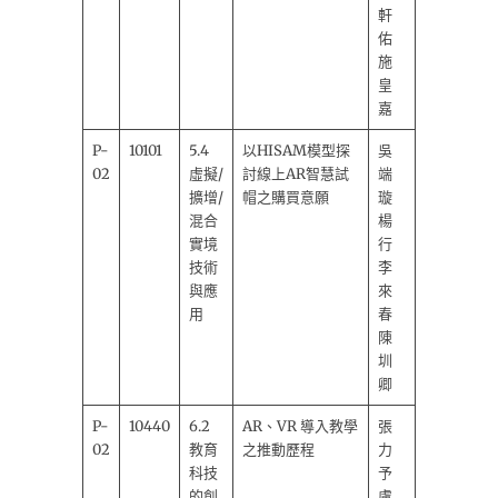
軒
佑
施
皇
嘉
P-
10101
5.4
以HISAM模型探
吳
02
虛擬/
討線上AR智慧試
端
擴增/
帽之購買意願
璇
混合
楊
實境
行
技術
李
與應
來
用
春
陳
圳
卿
P-
10440
6.2
AR、VR 導入教學
張
02
教育
之推動歷程
力
科技
予
的創
盧