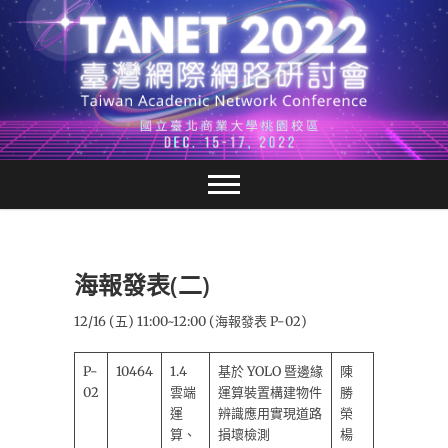
跳
至
主
要
內
容
海報發表(二)
12/16 (五) 11:00~12:00 (海報發表 P-02)
P-
10464
1.4
基於 YOLO 暨邊緣
陳
02
雲端
運算裝置構建物件
勝
運
辨識應用實現道路
榮
算、
損壞檢測
楊