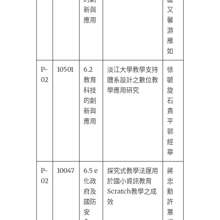
新與
又
應用
馨
游
雁
如
P-
10501
6.2
淡江大學教學支持
徐
02
教育
體系設計之數位教
毓
科技
學應用研究
旋
的創
石
新與
貴
應用
平
郭
經
華
P-
10047
6.5 e
探究式教學法運用
蔣
02
化政
於國小資訊教育
忠
府及
Scratch教學之成
勳
國防
效
許
安
蕙