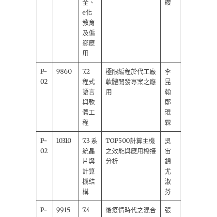
全、
纓
e化
教育
及偏
鄉應
用
P-
9860
7.2
極限編程於代工廠
李
02
程式
軟體開發專案之應
昆
語言
用
翰
與軟
鄭
體工
琨
程
霖
P-
10310
7.3 系
TOP500計算主機
吳
02
統晶
之效能與應用橋接
宙
片與
分析
錦
計算
尤
機結
淑
構
芬
P-
9915
7.4
後疫情時代之混合
張