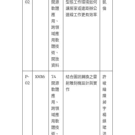
02
開源
型態工作環境如何
凱
軟體
讓居家或遠距辦公
倫
應
連線工作更有效率
用、
跨領
域應
用軟
體技
術、
開放
資料
P-
10016
7.4
結合圖訊轉換之雷
許
02
開源
射雕刻機設計與實
峻
軟體
作
綸
應
陳
用、
昶
跨領
宇
域應
楊
用軟
媄
體技
珺
術、
洪