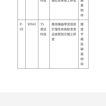
科技
通控管系統之研發
穎
黃
明
祥
P-
10563
7.5
應用機器學習技術
陳
02
資訊
於慢性疾病飲食食
俊
科技
品檢索與分類之研
宇
發
楊
政
穎
黃
明
祥